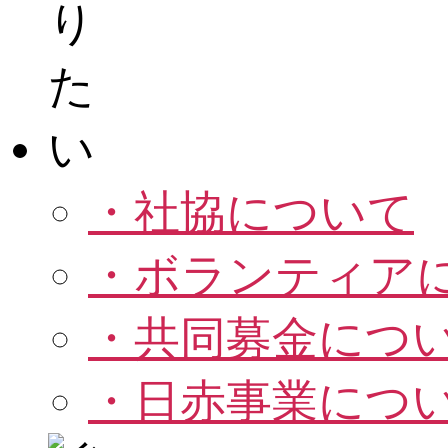
・社協について
・ボランティア
・共同募金につ
・日赤事業につ