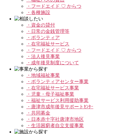
・フードエイド ♡ からつ
・各種施設
・資金の貸付
・日常の金銭管理等
・ボランティア
・在宅福祉サービス
・フードエイド ♡ からつ
・法人後見事業
・成年後見制度について
・地域福祉事業
・ボランティアセンター事業
・在宅福祉サービス事業
・児童・母子福祉事業
・福祉サービス利用援助事業
・唐津市成年後見サポートｾﾝﾀｰ
・共同募金
・日本赤十字社唐津市地区
・生活困窮者自立支援事業