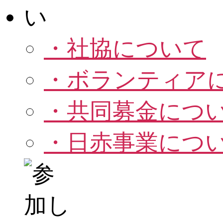
・社協について
・ボランティア
・共同募金につ
・日赤事業につ